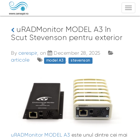
Togg
navi
uRADMonitor MODEL A3 în
Scut Stevenson pentru exterior
By
cerespir
, on
December 28, 2025
articole
,
model A3
stevenson
uRADMonitor MODEL A3
este unul dintre cei mai