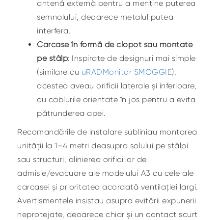
antenă externă pentru a menține puterea
semnalului, deoarece metalul putea
interfera.
Carcase în formă de clopot sau montate
pe stâlp
: Inspirate de designuri mai simple
(similare cu
uRADMonitor SMOGGIE
),
acestea aveau orificii laterale și inferioare,
cu cablurile orientate în jos pentru a evita
pătrunderea apei.
Recomandările de instalare subliniau montarea
unității la 1–4 metri deasupra solului pe stâlpi
sau structuri, alinierea orificiilor de
admisie/evacuare ale modelului A3 cu cele ale
carcasei și prioritatea acordată ventilației largi.
Avertismentele insistau asupra evitării expunerii
neprotejate, deoarece chiar și un contact scurt