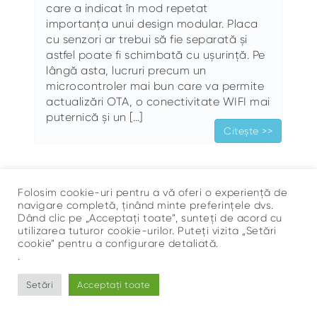
care a indicat în mod repetat
importanța unui design modular. Placa
cu senzori ar trebui să fie separată și
astfel poate fi schimbată cu ușurință. Pe
lângă asta, lucruri precum un
microcontroler mai bun care va permite
actualizări OTA, o conectivitate WIFI mai
puternică și un […]
Citește >>
Folosim cookie-uri pentru a vă oferi o experiență de
navigare completă, ținând minte preferințele dvs.
Dând clic pe „Acceptați toate”, sunteți de acord cu
utilizarea tuturor cookie-urilor. Puteți vizita „Setări
cookie” pentru a configurare detaliată.
Sus
.
©
Ce Respir?
Setări
Acceptați toate