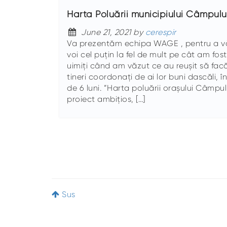
Harta Poluării municipiului Câmpul
June 21, 2021 by
cerespir
Va prezentăm echipa WAGE , pentru a vă
voi cel puțin la fel de mult pe cât am fos
uimiți când am văzut ce au reușit să fac
tineri coordonați de ai lor buni dascăli, î
de 6 luni. ”Harta poluării orașului Câmpu
proiect ambițios, […]
Sus