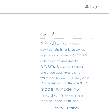
Login
CAUTĂ
AIRLAB
AIRPARIF
artificii
B-
Bistrita
brasov
CONNECT
Cluj-
craiova
co2
Napoca
covid-19
date
dioxid de azot
donatie
erasmus
explozie
frontend
greenpeace
inversiune
termica
Microsensorchallenge2021
Microsensorchallenge2023
model A
model A3
model CITY
model METEO
monitorizare
notificari
poluare