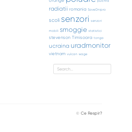
orange
pulchra
radiatii
romania
SaveDnipro
senzori
scoli
senzori
smoggie
mobili
statistici
stevenson
Timisoara
tonga
uradmonitor
ucraina
vietnam
vulcan
wage
©
Ce Respir?