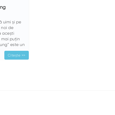
ung
 uimi și pe
t noi de
ă acești
n mai puțin
lung” este un
Citește >>