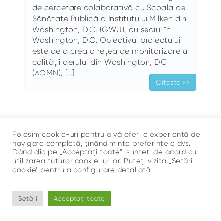
de cercetare colaborativă cu Școala de
Sănătate Publică a Institutului Milken din
Washington, D.C. (GWU), cu sediul în
Washington, D.C. Obiectivul proiectului
este de a crea o rețea de monitorizare a
calității aerului din Washington, DC
(AQMN), […]
Citește >>
Folosim cookie-uri pentru a vă oferi o experiență de
navigare completă, ținând minte preferințele dvs.
Dând clic pe „Acceptați toate”, sunteți de acord cu
utilizarea tuturor cookie-urilor. Puteți vizita „Setări
Sus
cookie” pentru a configurare detaliată.
©
Ce Respir?
.
Setări
Acceptați toate