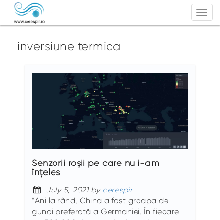
Togg
navi
inversiune termica
Senzorii roșii pe care nu i-am
înțeles
July 5, 2021 by
cerespir
“Ani la rând, China a fost groapa de
gunoi preferată a Germaniei. În fiecare