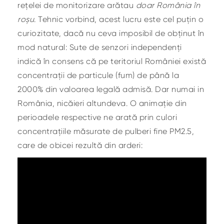
rețelei de monitorizare arătau
doar România în
roșu
. Tehnic vorbind, acest lucru este cel puțin o
curiozitate, dacă nu ceva imposibil de obținut în
mod natural: Sute de senzori independenți
indică în consens că pe teritoriul României există
concentrații de particule (fum) de până la
2000% din valoarea legală admisă. Dar numai in
România, nicăieri altundeva. O animație din
perioadele respective ne arată prin culori
concentrațiile măsurate de pulberi fine PM2.5,
care de obicei rezultă din arderi: