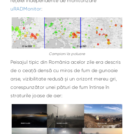
rețelei independente de monitorizare
uRADMonitor
:
Campioni la poluare
Peisajul tipic din România acelor zile era descris
de o ceață densă cu miros de fum de gunoaie
arse, vizibilitate redusă și un orizont mereu gri,
corespunzător unei pături de fum întinse în
straturile joase de aer: