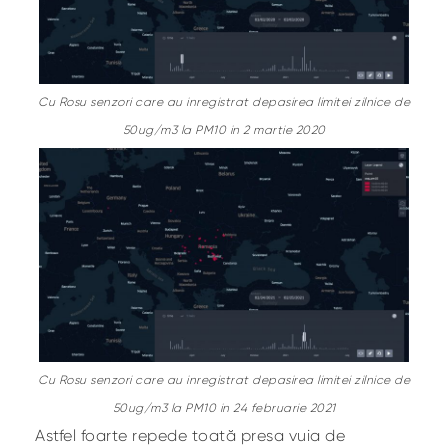
Cu Rosu senzori care au inregistrat depasirea limitei zilnice de
50ug/m3 la PM10 in 2 martie 2020
Cu Rosu senzori care au inregistrat depasirea limitei zilnice de
50ug/m3 la PM10 in 24 februarie 2021
Astfel foarte repede toată presa vuia de