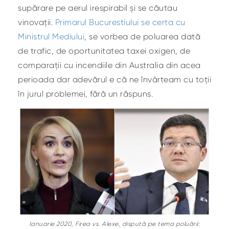
supărare pe aerul irespirabil și se căutau
vinovații.
Primarul Bucurestiului se certa cu
Ministrul Mediului
, se vorbea de poluarea dată
de trafic, de oportunitatea taxei oxigen, de
comparații cu incendiile din Australia din acea
perioada dar adevărul e că ne învârteam cu toții
în jurul problemei, fără un răspuns.
Ianuarie 2020, Firea vs. Alexe, dispută pe tema poluării: