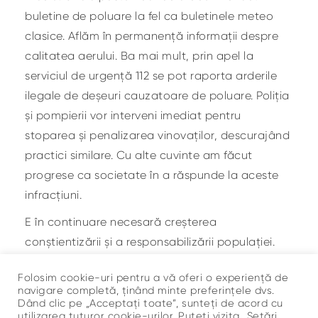
buletine de poluare la fel ca buletinele meteo
clasice. Aflăm în permanență informații despre
calitatea aerului. Ba mai mult, prin apel la
serviciul de urgență 112 se pot raporta arderile
ilegale de deșeuri cauzatoare de poluare. Poliția
și pompierii vor interveni imediat pentru
stoparea și penalizarea vinovaților, descurajând
practici similare. Cu alte cuvinte am făcut
progrese ca societate în a răspunde la aceste
infracțiuni.
E în continuare necesară creșterea
conștientizării și a responsabilizării populației.
Până la urmă ține de fiecare dintre noi să luăm
Folosim cookie-uri pentru a vă oferi o experiență de
atitudine pentru a stopa derapajele din jur.
navigare completă, ținând minte preferințele dvs.
Dând clic pe „Acceptați toate”, sunteți de acord cu
utilizarea tuturor cookie-urilor. Puteți vizita „Setări