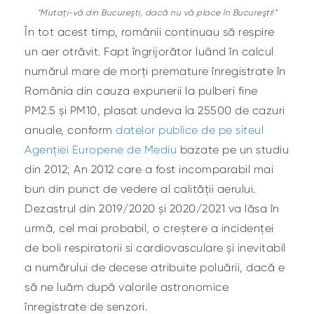
“Mutaţi-vă din Bucureşti, dacă nu vă place în Bucureşti!”
În tot acest timp, românii continuau să respire
un aer otrăvit. Fapt îngrijorător luând în calcul
numărul mare de morți premature înregistrate în
România din cauza expunerii la pulberi fine
PM2.5 și PM10, plasat undeva la 25500 de cazuri
anuale, conform
datelor publice de pe siteul
Agenției Europene de Mediu
bazate pe un studiu
din 2012; An 2012 care a fost incomparabil mai
bun din punct de vedere al calității aerului.
Dezastrul din 2019/2020 și 2020/2021 va lăsa în
urmă, cel mai probabil, o creștere a incidenței
de boli respiratorii si cardiovasculare și inevitabil
a numărului de decese atribuite poluării, dacă e
să ne luăm după valorile astronomice
înregistrate de senzori.