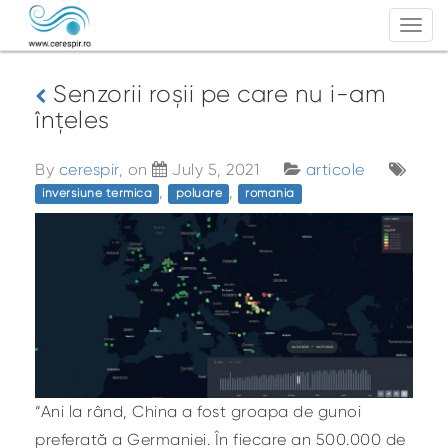
Togg
navi
Senzorii roșii pe care nu i-am
înțeles
By
cerespir
, on
July 5, 2021
articole
,
,
inversiune termica
poluare
romania
“Ani la rând, China a fost groapa de gunoi
preferată a Germaniei. În fiecare an 500.000 de