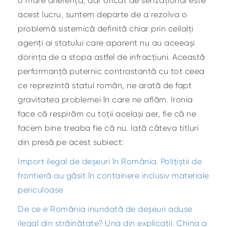
o mare diferență, dar oricât de senzațional este
acest lucru, suntem departe de a rezolva o
problemă sistemică definită chiar prin ceilalți
agenți ai statului care aparent nu au aceeași
dorința de a stopa astfel de infracțiuni. Această
performanță puternic contrastantă cu tot ceea
ce reprezintă statul român, ne arată de fapt
gravitatea problemei în care ne aflăm. Ironia
face că respirăm cu toții același aer, fie că ne
facem bine treaba fie că nu. Iată câteva titluri
din presă pe acest subiect:
Import ilegal de deșeuri în România. Polițiștii de
frontieră au găsit în containere inclusiv materiale
periculoase
De ce e România inundată de deșeuri aduse
ilegal din străinătate? Una din explicații: China a