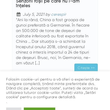
Senzorii roșii pe care nu i-am
înțeles
July 5, 2021 by
cerespir
“Ani la rând, China a fost groapa de
gunoi preferată a Germaniei. În fiecare
an 500.000 de tone de deșeuri de
calitate inferioară au fost exportate în
China … Dar situația s-a schimbat la
începutul anului 2018, când guvernul
chinez a interzis importul a 24 de tipuri
de deșeuri. Brusc, noi, în Germania, ne-
am văzut […]
Citește >>
Folosim cookie-uri pentru a vă oferi o experiență de
navigare completă, ținând minte preferințele dvs.
Dând clic pe „Acceptați toate”, sunteți de acord cu
utilizarea tuturor cookie-urilor. Puteți vizita „Setări
cookie” pentru a configurare detaliată.
.
Sus