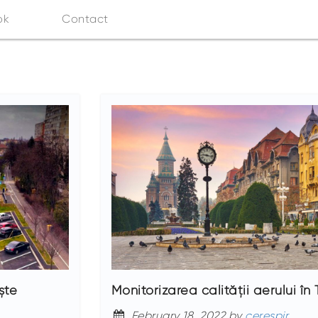
ok
Contact
ște
Monitorizarea calității aerului în
February 18, 2022 by
cerespir