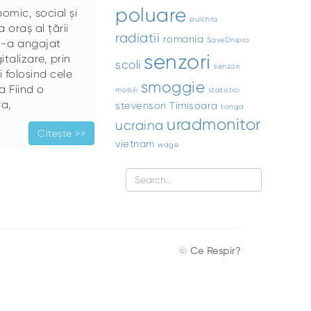
poluare
omic, social și
pulchra
a oraș al țării
radiatii
romania
SaveDnipro
s-a angajat
senzori
talizare, prin
scoli
senzori
 folosind cele
smoggie
a Fiind o
mobili
statistici
ra,
stevenson
Timisoara
tonga
uradmonitor
ucraina
Citește >>
vietnam
wage
©
Ce Respir?