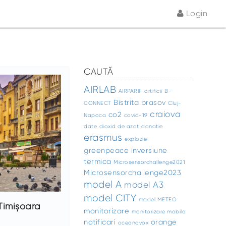
Login
CAUTĂ
AIRLAB
AIRPARIF
artificii
B-
Bistrita
brasov
CONNECT
Cluj-
craiova
co2
Napoca
covid-19
date
dioxid de azot
donatie
erasmus
explozie
greenpeace
inversiune
termica
Microsensorchallenge2021
Microsensorchallenge2023
model A
model A3
model CITY
model METEO
 Timișoara
monitorizare
monitorizare mobila
notificari
orange
oceanovox