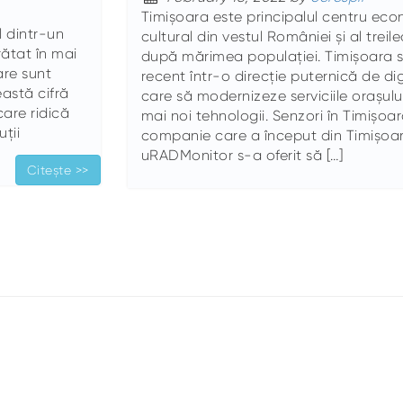
Timișoara este principalul centru econ
l dintr-un
cultural din vestul României și al treile
rătat în mai
după mărimea populației. Timișoara 
are sunt
recent într-o direcție puternică de digi
astă cifră
care să modernizeze serviciile orașului
care ridică
mai noi tehnologii. Senzori în Timișoar
ții
companie care a început din Timișoa
uRADMonitor s-a oferit să […]
Citește >>