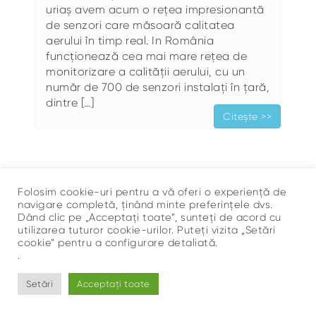
uriaș avem acum o rețea impresionantă
de senzori care măsoară calitatea
aerului în timp real. In România
funcționează cea mai mare rețea de
monitorizare a calității aerului, cu un
număr de 700 de senzori instalați în țară,
dintre […]
Citește >>
Folosim cookie-uri pentru a vă oferi o experiență de
navigare completă, ținând minte preferințele dvs.
Dând clic pe „Acceptați toate”, sunteți de acord cu
utilizarea tuturor cookie-urilor. Puteți vizita „Setări
Sus
cookie” pentru a configurare detaliată.
©
Ce Respir?
.
Setări
Acceptați toate