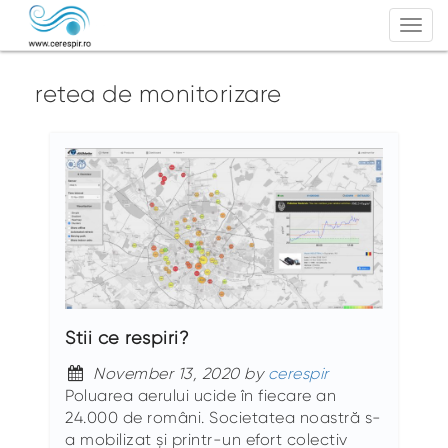
Togg
navi
retea de monitorizare
Știi ce respiri?
November 13, 2020 by
cerespir
Poluarea aerului ucide în fiecare an
24.000 de români. Societatea noastră s-
a mobilizat și printr-un efort colectiv