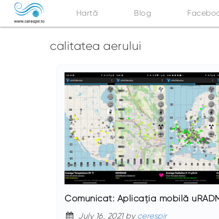
Hartă
Blog
Facebo
calitatea aerului
Comunicat: Aplicația mobilă uRAD
July 16, 2021 by
cerespir