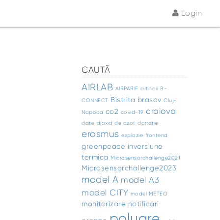
Login
CAUTĂ
AIRLAB
AIRPARIF
artificii
B-
Bistrita
brasov
CONNECT
Cluj-
craiova
co2
Napoca
covid-19
date
dioxid de azot
donatie
erasmus
explozie
frontend
greenpeace
inversiune
termica
Microsensorchallenge2021
Microsensorchallenge2023
model A
model A3
model CITY
model METEO
monitorizare
notificari
poluare