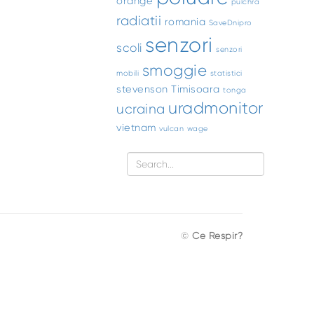
orange
pulchra
radiatii
romania
SaveDnipro
senzori
scoli
senzori
smoggie
mobili
statistici
stevenson
Timisoara
tonga
uradmonitor
ucraina
vietnam
vulcan
wage
©
Ce Respir?