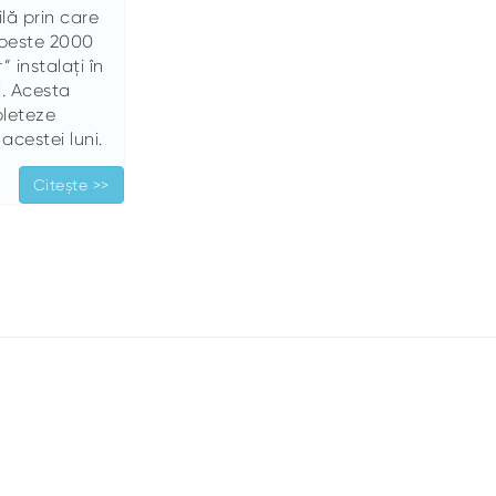
ă prin care
a peste 2000
 instalați în
l. Acesta
pleteze
acestei luni.
Citește >>