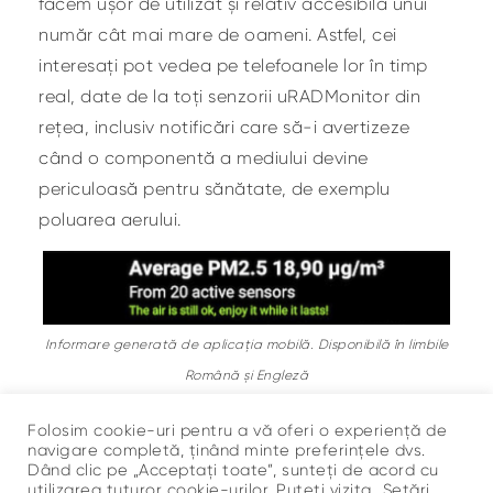
facem ușor de utilizat și relativ accesibilă unui
număr cât mai mare de oameni. Astfel, cei
interesați pot vedea pe telefoanele lor în timp
real, date de la toți senzorii uRADMonitor din
rețea, inclusiv notificări care să-i avertizeze
când o componentă a mediului devine
periculoasă pentru sănătate, de exemplu
poluarea aerului.
Informare generată de aplicația mobilă. Disponibilă în limbile
Română și Engleză
Aplicația este
disponibilă pe Google Play
,
Folosim cookie-uri pentru a vă oferi o experiență de
necesită Android-10 și poate fi utilizată gratuit.
navigare completă, ținând minte preferințele dvs.
Dând clic pe „Acceptați toate”, sunteți de acord cu
utilizarea tuturor cookie-urilor. Puteți vizita „Setări