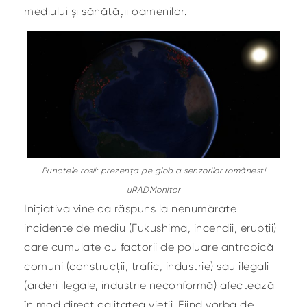
mediului și sănătății oamenilor.
Punctele roșii: prezența pe glob a senzorilor românești
uRADMonitor
Inițiativa vine ca răspuns la nenumărate
incidente de mediu (Fukushima, incendii, erupții)
care cumulate cu factorii de poluare antropică
comuni (construcții, trafic, industrie) sau ilegali
(arderi ilegale, industrie neconformă) afectează
în mod direct calitatea vieții. Fiind vorba de