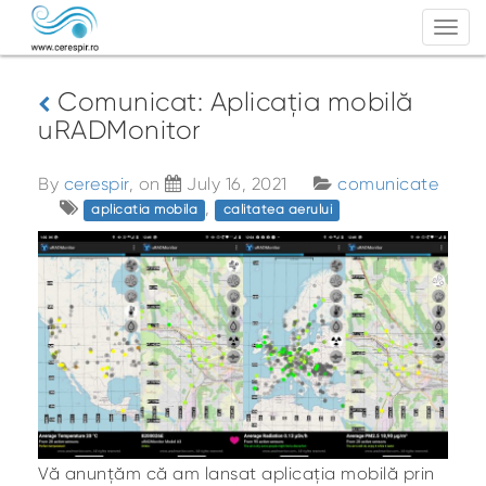
Togg
navi
Comunicat: Aplicația mobilă
uRADMonitor
By
cerespir
, on
July 16, 2021
comunicate
,
aplicatia mobila
calitatea aerului
Vă anunțăm că am lansat aplicația mobilă prin