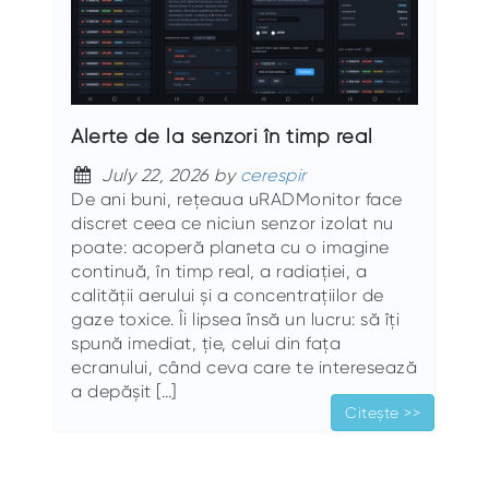
Alerte de la senzori în timp real
July 22, 2026 by
cerespir
De ani buni, rețeaua uRADMonitor face
discret ceea ce niciun senzor izolat nu
poate: acoperă planeta cu o imagine
continuă, în timp real, a radiației, a
calității aerului și a concentrațiilor de
gaze toxice. Îi lipsea însă un lucru: să îți
spună imediat, ție, celui din fața
ecranului, când ceva care te interesează
a depășit […]
Citește >>