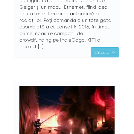
configurația standard include un tub
Geiger și un modul Ethernet, fiind ideal
pentru monitorizarea autonomă a
radiațiilor. Poți comanda o unitate gata
asamblată aici. Lansat în 2016, în timpul
primei noastre campanii de
crowdfunding pe IndieGogo, KIT1 a
inspirat […]
Citește >>