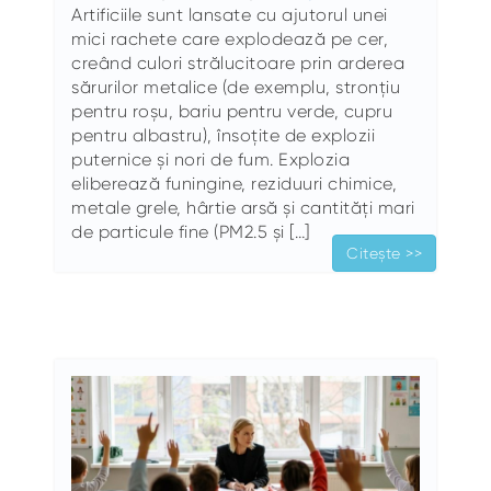
Artificiile sunt lansate cu ajutorul unei
mici rachete care explodează pe cer,
creând culori strălucitoare prin arderea
sărurilor metalice (de exemplu, stronțiu
pentru roșu, bariu pentru verde, cupru
pentru albastru), însoțite de explozii
puternice și nori de fum. Explozia
eliberează funingine, reziduuri chimice,
metale grele, hârtie arsă și cantități mari
de particule fine (PM2.5 și […]
Citește >>