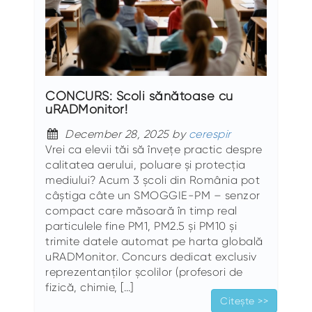
CONCURS: Școli sănătoase cu
uRADMonitor!
December 28, 2025 by
cerespir
Vrei ca elevii tăi să învețe practic despre
calitatea aerului, poluare și protecția
mediului? Acum 3 școli din România pot
câștiga câte un SMOGGIE-PM – senzor
compact care măsoară în timp real
particulele fine PM1, PM2.5 și PM10 și
trimite datele automat pe harta globală
uRADMonitor. Concurs dedicat exclusiv
reprezentanților școlilor (profesori de
fizică, chimie, […]
Citește >>