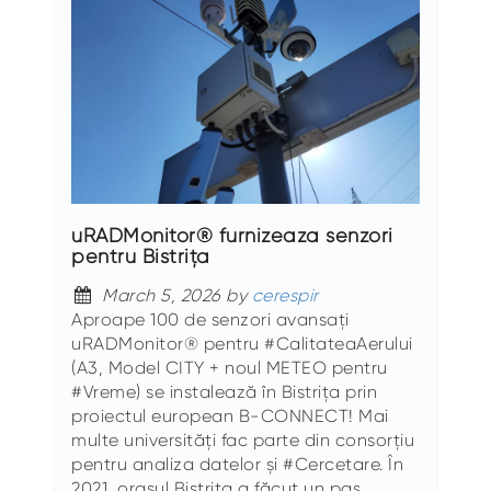
uRADMonitor® furnizeaza senzori
pentru Bistrița
March 5, 2026 by
cerespir
Aproape 100 de senzori avansați
uRADMonitor® pentru #CalitateaAerului
(A3, Model CITY + noul METEO pentru
#Vreme) se instalează în Bistrița prin
proiectul european B-CONNECT! Mai
multe universități fac parte din consorțiu
pentru analiza datelor și #Cercetare. În
2021, orașul Bistrița a făcut un pas