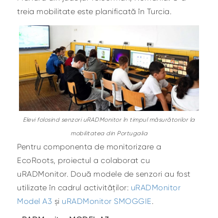
treia mobilitate este planificată în Turcia.
Elevi folosind senzori uRADMonitor în timpul măsurătorilor la
mobilitatea din Portugalia
Pentru componenta de monitorizare a
EcoRoots, proiectul a colaborat cu
uRADMonitor. Două modele de senzori au fost
utilizate în cadrul activităților:
uRADMonitor
Model A3
și
uRADMonitor SMOGGIE
.