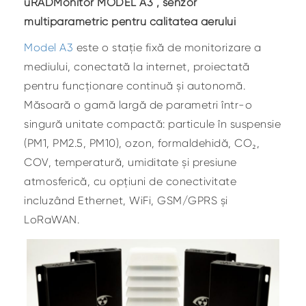
uRADMonitor MODEL A3 , senzor
multiparametric pentru calitatea aerului
Model A3
este o stație fixă de monitorizare a
mediului, conectată la internet, proiectată
pentru funcționare continuă și autonomă.
Măsoară o gamă largă de parametri într-o
singură unitate compactă: particule în suspensie
(PM1, PM2.5, PM10), ozon, formaldehidă, CO₂,
COV, temperatură, umiditate și presiune
atmosferică, cu opțiuni de conectivitate
incluzând Ethernet, WiFi, GSM/GPRS și
LoRaWAN.