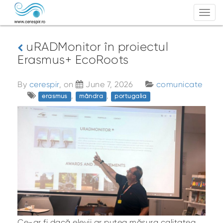
Togg
navi
uRADMonitor în proiectul
Erasmus+ EcoRoots
By
cerespir
, on
June 7, 2026
comunicate
,
,
erasmus
mândra
portugalia
Ce-ar fi dacă elevii ar putea măsura calitatea