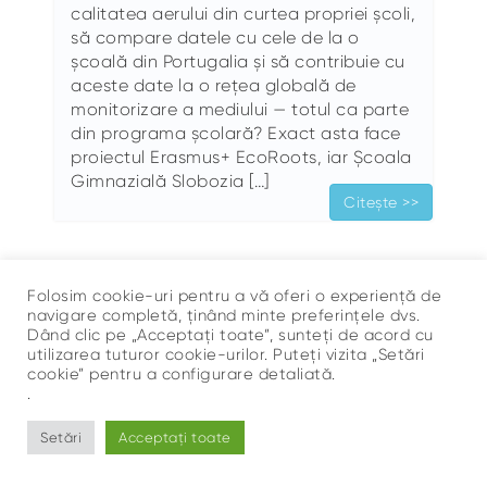
calitatea aerului din curtea propriei școli,
să compare datele cu cele de la o
școală din Portugalia și să contribuie cu
aceste date la o rețea globală de
monitorizare a mediului — totul ca parte
din programa școlară? Exact asta face
proiectul Erasmus+ EcoRoots, iar Școala
Gimnazială Slobozia […]
Citește >>
Folosim cookie-uri pentru a vă oferi o experiență de
navigare completă, ținând minte preferințele dvs.
Dând clic pe „Acceptați toate”, sunteți de acord cu
utilizarea tuturor cookie-urilor. Puteți vizita „Setări
cookie” pentru a configurare detaliată.
Sus
.
©
Ce Respir?
Setări
Acceptați toate