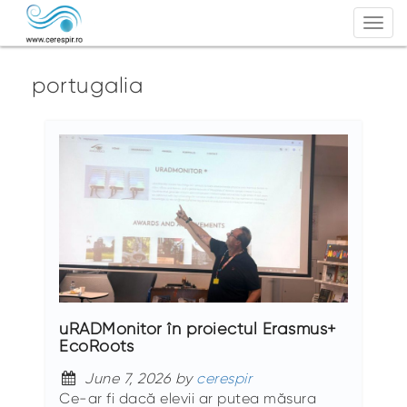
Togg
navi
portugalia
uRADMonitor în proiectul Erasmus+
EcoRoots
June 7, 2026 by
cerespir
Ce-ar fi dacă elevii ar putea măsura