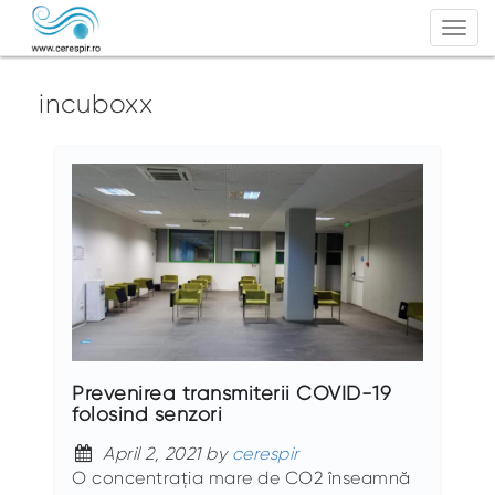
Togg
navi
incuboxx
Prevenirea transmiterii COVID-19
folosind senzori
April 2, 2021 by
cerespir
O concentrația mare de CO2 înseamnă