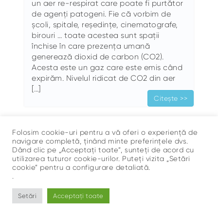
un aer re-respirat care poate fi purtător
de agenți patogeni. Fie că vorbim de
școli, spitale, reședințe, cinematografe,
birouri … toate acestea sunt spații
închise în care prezența umană
generează dioxid de carbon (CO2).
Acesta este un gaz care este emis când
expirăm. Nivelul ridicat de CO2 din aer
[…]
Citește >>
Folosim cookie-uri pentru a vă oferi o experiență de
navigare completă, ținând minte preferințele dvs.
Dând clic pe „Acceptați toate”, sunteți de acord cu
utilizarea tuturor cookie-urilor. Puteți vizita „Setări
cookie” pentru a configurare detaliată.
.
Sus
©
Ce Respir?
Setări
Acceptați toate