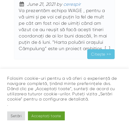
June 21, 2021 by
cerespir
Va prezentăm echipa WAGE , pentru a
vă uimi și pe voi cel puțin la fel de mult
pe cât am fost noi de uimiți când am
văzut ce au reușit să facă acești tineri
coordonați de ai lor buni dascăli, în mai
puțin de 6 luni. ”Harta poluării orașului
Câmpulung” este un proiect ambițios, […]
Citește >>
Folosim cookie-uri pentru a vă oferi o experiență de
navigare completă, ținând minte preferințele dvs.
Dând clic pe „Acceptați toate”, sunteți de acord cu
utilizarea tuturor cookie-urilor. Puteți vizita „Setări
cookie” pentru a configurare detaliată.
Sus
.
©
Ce Respir?
Setări
Acceptați toate