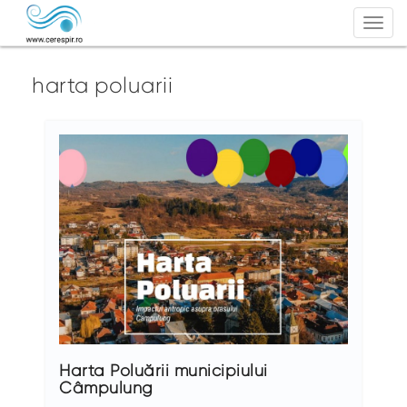
Togg
navi
harta poluarii
Harta Poluării municipiului
Câmpulung