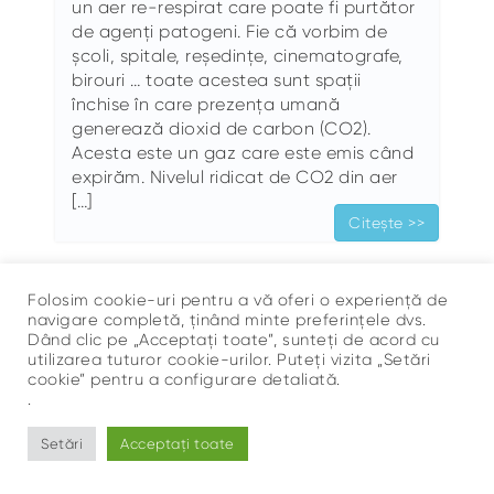
un aer re-respirat care poate fi purtător
de agenți patogeni. Fie că vorbim de
școli, spitale, reședințe, cinematografe,
birouri … toate acestea sunt spații
închise în care prezența umană
generează dioxid de carbon (CO2).
Acesta este un gaz care este emis când
expirăm. Nivelul ridicat de CO2 din aer
[…]
Citește >>
Folosim cookie-uri pentru a vă oferi o experiență de
navigare completă, ținând minte preferințele dvs.
Dând clic pe „Acceptați toate”, sunteți de acord cu
utilizarea tuturor cookie-urilor. Puteți vizita „Setări
cookie” pentru a configurare detaliată.
.
Sus
©
Ce Respir?
Setări
Acceptați toate