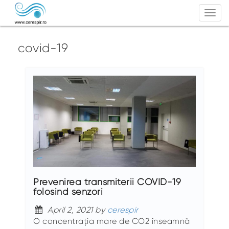
Togg
navi
covid-19
Prevenirea transmiterii COVID-19
folosind senzori
April 2, 2021 by
cerespir
O concentrația mare de CO2 înseamnă