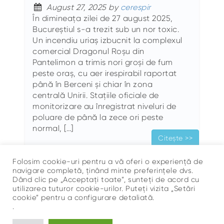
August 27, 2025 by
cerespir
În dimineața zilei de 27 august 2025,
Bucureștiul s-a trezit sub un nor toxic.
Un incendiu uriaș izbucnit la complexul
comercial Dragonul Roșu din
Pantelimon a trimis nori groși de fum
peste oraș, cu aer irespirabil raportat
până în Berceni și chiar în zona
centrală Unirii. Stațiile oficiale de
monitorizare au înregistrat niveluri de
poluare de până la zece ori peste
normal, […]
Citește >>
Folosim cookie-uri pentru a vă oferi o experiență de
navigare completă, ținând minte preferințele dvs.
Dând clic pe „Acceptați toate”, sunteți de acord cu
utilizarea tuturor cookie-urilor. Puteți vizita „Setări
cookie” pentru a configurare detaliată.
.
Sus