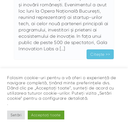
și inovării românești. Evenimentul a avut
loc luni la Opera Națională București,
reunind reprezentanți ai startup-urilor
tech, ai celor nouă parteneri principali ai
programului, investitori și prieteni ai
ecosistemului de inovație. In fața unui
public de peste 500 de spectatori, Gala
Innovation Labs a […]
Citește >>
Folosim cookie-uri pentru a vă oferi o experiență de
navigare completă, ținând minte preferințele dvs.
Dând clic pe „Acceptați toate”, sunteți de acord cu
utilizarea tuturor cookie-urilor. Puteți vizita „Setări
cookie” pentru a configurare detaliată.
Sus
.
©
Ce Respir?
Setări
Acceptați toate