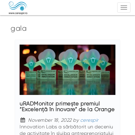
Togg
navi
gala
uRADMonitor primește premiul
“Excelență în Inovare” de la Orange
November 18, 2022 by
cerespir
Innovation Labs a sărbătorit un deceniu
de activitate în slujba antreprenoriatului