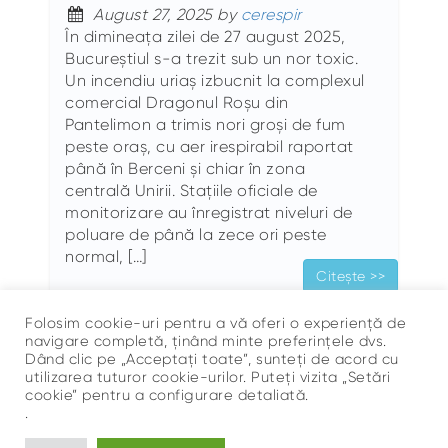
August 27, 2025 by
cerespir
În dimineața zilei de 27 august 2025,
Bucureștiul s-a trezit sub un nor toxic.
Un incendiu uriaș izbucnit la complexul
comercial Dragonul Roșu din
Pantelimon a trimis nori groși de fum
peste oraș, cu aer irespirabil raportat
până în Berceni și chiar în zona
centrală Unirii. Stațiile oficiale de
monitorizare au înregistrat niveluri de
poluare de până la zece ori peste
normal, […]
Citește >>
Folosim cookie-uri pentru a vă oferi o experiență de
navigare completă, ținând minte preferințele dvs.
Dând clic pe „Acceptați toate”, sunteți de acord cu
utilizarea tuturor cookie-urilor. Puteți vizita „Setări
cookie” pentru a configurare detaliată.
.
Sus