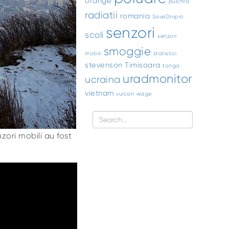
orange
pulchra
radiatii
romania
SaveDnipro
senzori
scoli
senzori
smoggie
mobili
statistici
stevenson
Timisoara
tonga
uradmonitor
ucraina
vietnam
vulcan
wage
zori mobili au fost