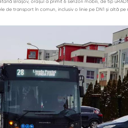
tană Brașov, orașul a primit 6 senzori mobili, de tip uRADM
ele de transport în comun, inclusiv o linie pe DN1 și altă pe