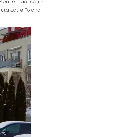
onitor, fabricați în
 ruta către Poiana