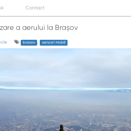
ok
Contact
zare a aerului la Brașov
cole
,
brasov
senzori mobili