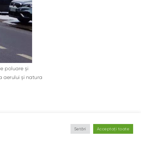
e poluare și
 aerului și natura
Setări
Acceptați toate
©
Ce Respir?