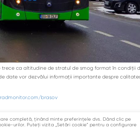
rece ca altitudine de stratul de smog format în condiții d
 de date vor dezvălui informații importante despre calitatea
radmonitor.com/brasov
gare completă, ținând minte preferințele dvs. Dând clic pe
okie-urilor. Puteți vizita „Setări cookie” pentru a configurare