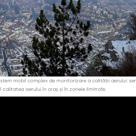
tem mobil complex de monitorizare a calității aerului: sen
alitatea aerului în oraș și în zonele limitrofe.