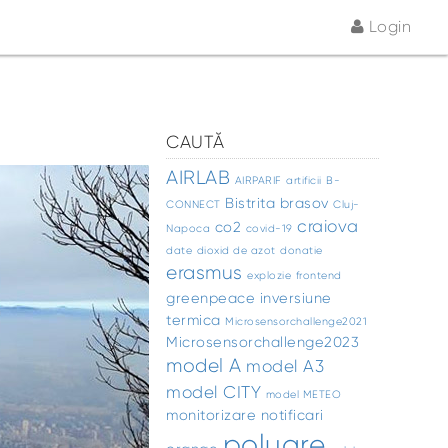
Login
CAUTĂ
AIRLAB
AIRPARIF
artificii
B-
Bistrita
brasov
CONNECT
Cluj-
craiova
co2
Napoca
covid-19
date
dioxid de azot
donatie
erasmus
explozie
frontend
greenpeace
inversiune
termica
Microsensorchallenge2021
Microsensorchallenge2023
model A
model A3
model CITY
model METEO
monitorizare
notificari
poluare