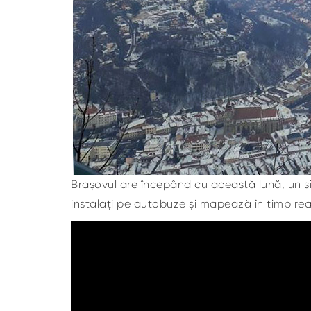
Brașovul are începând cu această lună, un sis
instalați pe autobuze și mapează în timp real c