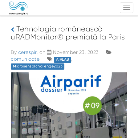
Togg
navi
Tehnologia românească
uRADMonitor® premiată la Paris
By
cerespir
, on
November 23, 2023
comunicate
,
AIRLAB
Microsensorchallenge2023