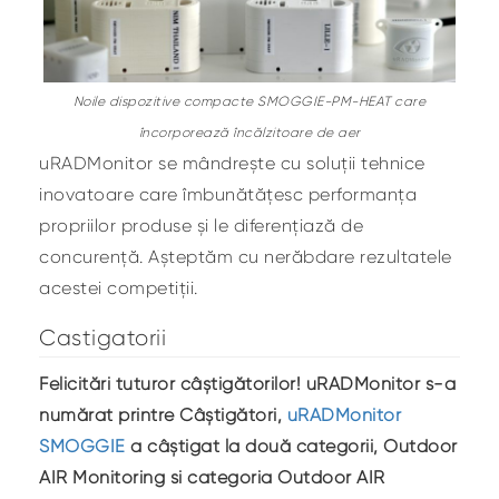
Noile dispozitive compacte SMOGGIE-PM-HEAT care
încorporează încălzitoare de aer
uRADMonitor se mândrește cu soluții tehnice
inovatoare care îmbunătățesc performanța
propriilor produse și le diferențiază de
concurență. Așteptăm cu nerăbdare rezultatele
acestei competiții.
Castigatorii
Felicitări tuturor câștigătorilor! uRADMonitor s-a
numărat printre Câștigători,
uRADMonitor
SMOGGIE
a câștigat la două categorii, Outdoor
AIR Monitoring si categoria Outdoor AIR