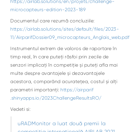
https://airlab.solutions/en/projets/challenge-
microcapteurs-edition-2023-189
Documentul care rezumă concluziile:
https://airlab.solutions/sites/default/files/2023-
11/AirparifDossier09_microcapteurs_Anglais_web.pdf
Instrumentul extrem de valoros de raportare în
timp real, în care puteți răsfoi prin zecile de
senzori implicați în competiție și puteți afla mai
multe despre avantajele și dezavantajele
acestora, comparând acuratețea, costul și alți
parametri importanți:
https://airparif
.shinyapps.io/2023ChallengeResultsRO/
Vedeti si:
uRADMonitor a luat două premii la
competiția internațională AIRLAB 2021