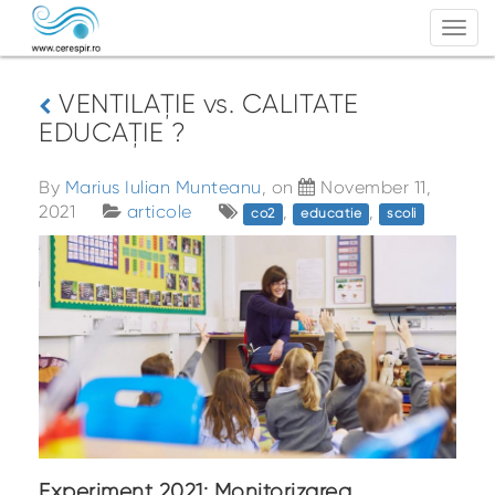
Togg
navi
VENTILAȚIE vs. CALITATE
EDUCAȚIE ?
By
Marius Iulian Munteanu
, on
November 11,
2021
articole
,
,
co2
educatie
scoli
Experiment 2021: Monitorizarea