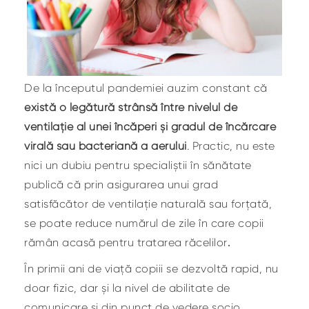
De la începutul pandemiei auzim constant că
exist
ă
o legătură strânsă între nivelul de
ventilație al unei încăperi și gradul de încărcare
virală sau bacteriană a aerului
. Practic, nu este
nici un dubiu pentru specialiștii în sănătate
publică că prin asigurarea unui grad
satisfăcător de ventilație naturală sau forțată,
se poate reduce numărul de zile în care copii
rămân acasă pentru tratarea răcelilor
.
În primii ani de viață copiii se dezvoltă rapid, nu
doar fizic, dar și la nivel de abilitate de
comunicare și din punct de vedere socio