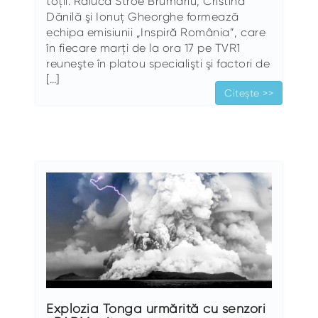
toții. Raluca Stroe Brumariu, Cristina
Dănilă şi Ionuţ Gheorghe formează
echipa emisiunii „Inspiră România”, care
în fiecare marți de la ora 17 pe TVR1
reuneşte în platou specialişti şi factori de
[…]
Citește >>
Explozia Tonga urmărită cu senzori