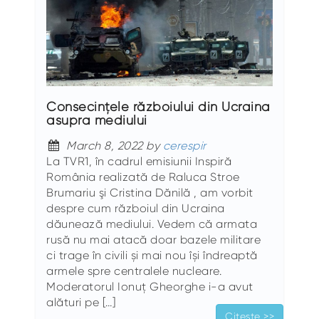
Consecinţele războiului din Ucraina
asupra mediului
March 8, 2022 by
cerespir
La TVR1, în cadrul emisiunii Inspiră
România realizată de Raluca Stroe
Brumariu şi Cristina Dănilă , am vorbit
despre cum războiul din Ucraina
dăunează mediului. Vedem că armata
rusă nu mai atacă doar bazele militare
ci trage în civili și mai nou își îndreaptă
armele spre centralele nucleare.
Moderatorul Ionuţ Gheorghe i-a avut
alături pe […]
Citește >>