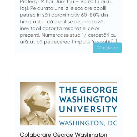
Profesor Mihai Dumitriu – Valea Lupului
Iași. Pe durata unei zile școlare copiii
petrec în săli aproximativ 60-80% din
timp, astfel că aerul se degradează
inevitabil datorită respiratiei celor
prezenți. Numeroase studii / cercetări au
arătat că petrecerea timpului în spații […]
Citește >>
Colaborare George Washington